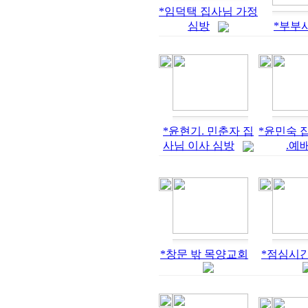
*임덕택 집사님 가정
심방
*부부
*윤현기. 민춘자 집
*윤민숙 
사님 이사 심방
.예
*창문 밖 목양교회
*점심시