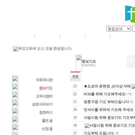
교회소개
교육기관
교회기관
목양앨범
교회소식
목양교회에 오신 것을 환영합니다.
중보기도
커뮤니티
BGROUP8_2
BGROUP8
자유게시판
23
★도쿄의 윤현영 ,손미상 자매
중보기도
22
비파를 위해 기도해주세요~
*2
교우사업터
21
영혼구원 기도 부탁드립니다
*2
성경 이어쓰기
20
민석이를 위하여 기도해 주세요
칭찬하기
19
사법시험 위해 중보기도 기도부
좋은 글
18
사법시험 위해 중보기도 기
신앙 글
17
기도부탁 드립니다.
*3